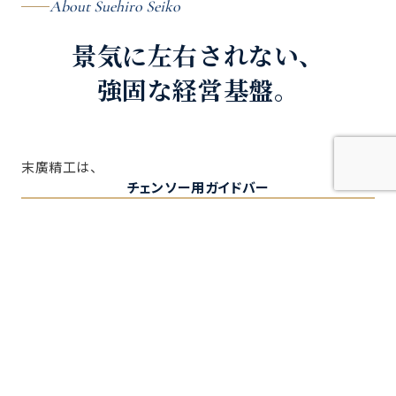
About Suehiro Seiko
景気に左右されない、
強固な経営基盤。
末廣精工は、
チェンソー用ガイドバー
等の製造で世界トップクラスのシェアを誇り、創業以来、黒字
経営を続けてきました。やまびこ、マキタ、京セラといった国
内大手から、アメリカ・カナダ・ヨーロッパの現地企業まで、
世界中のお客様に製品を届けています。
独自の自社ブランド展開によって築いた強固な基盤の上で、
今回、
次世代の技術継承を見据えた増員募集
を行います。